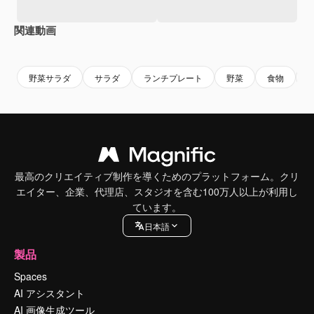
関連動画
Premium
Premium
Premium
Premium
野菜サラダ
サラダ
ランチプレート
野菜
食物
最高のクリエイティブ制作を導くためのプラットフォーム。クリ
エイター、企業、代理店、スタジオを含む100万人以上が利用し
ています。
日本語
製品
Spaces
AI アシスタント
AI 画像生成ツール