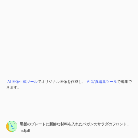
AI 画像生成ツール
でオリジナル画像を作成し、
AI 写真編集ツール
で編集で
きます。
黒板のプレートに新鮮な材料を入れたベガンのサラダのフロントの近くの景色
mdjaff