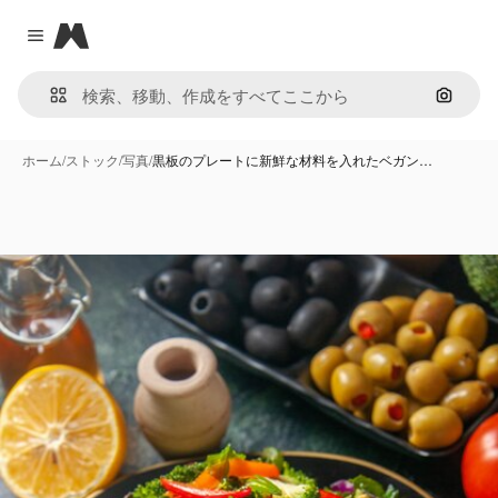
Magnific
Close menu
画像で
ホーム
/
ストック
/
写真
/
黒板のプレートに新鮮な材料を入れたベガン…