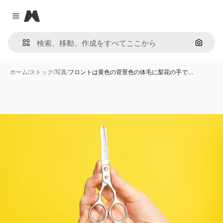
Magnific
Close menu
画像で
ホーム
/
ストック
/
写真
/
フロントは黄色の背景色の体毛に梨花の手で…