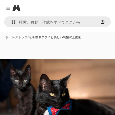
Magnific
Close menu
画像で
ホーム
/
ストック
/
写真
/
蝶ネクタイと美しい黒猫の正面図