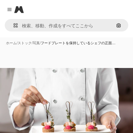
Magnific
Close menu
画像で
ホーム
/
ストック
/
写真
/
フードプレートを保持しているシェフの正面…