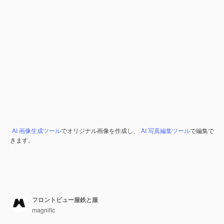
AI 画像生成ツール
でオリジナル画像を作成し、
AI 写真編集ツール
で編集で
きます。
フロントビュー服鉄と服
magnific