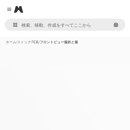
Magnific
Close menu
画像で
ホーム
/
ストック
/
写真
/
フロントビュー服鉄と服