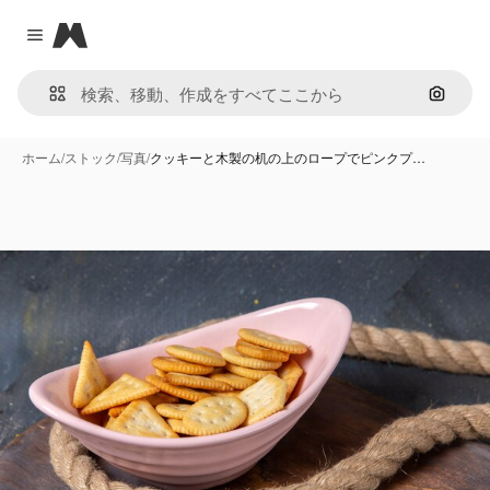
Magnific
Close menu
画像で
ホーム
/
ストック
/
写真
/
クッキーと木製の机の上のロープでピンクプ…