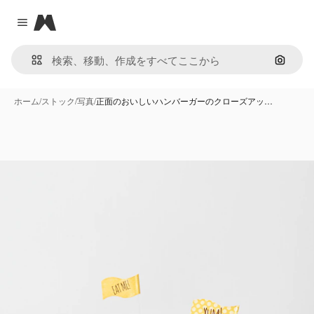
Magnific
Close menu
画像で
ホーム
/
ストック
/
写真
/
正面のおいしいハンバーガーのクローズアッ…