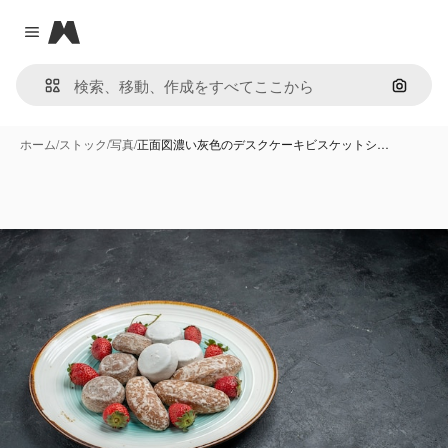
Magnific
Close menu
画像で
ホーム
/
ストック
/
写真
/
正面図濃い灰色のデスクケーキビスケットシ…