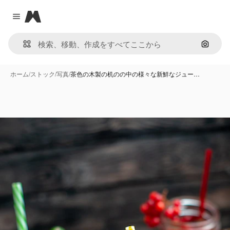
Magnific
Close menu
画像で
ホーム
/
ストック
/
写真
/
茶色の木製の机のの中の様々な新鮮なジュー…