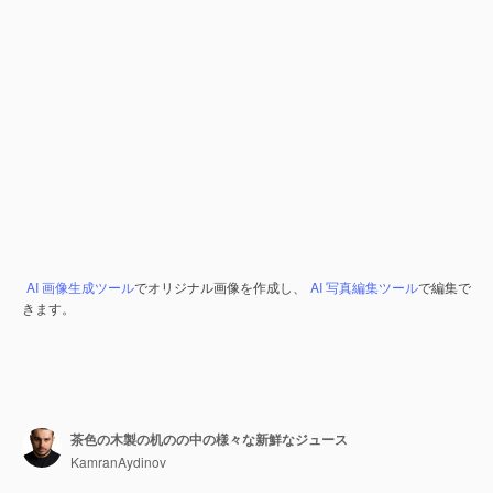
AI 画像生成ツール
でオリジナル画像を作成し、
AI 写真編集ツール
で編集で
きます。
茶色の木製の机のの中の様々な新鮮なジュース
KamranAydinov