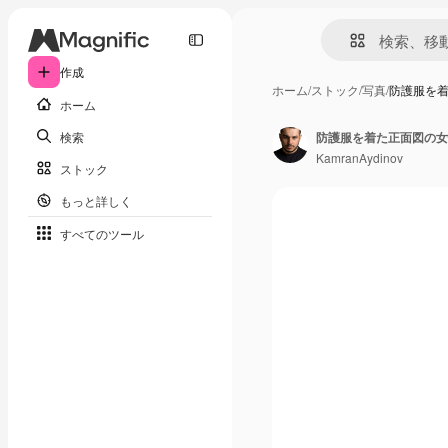
作成
ホーム
/
ストック
/
写真
/
防護服を
ホーム
検索
KamranAydinov
ストック
もっと詳しく
すべてのツール