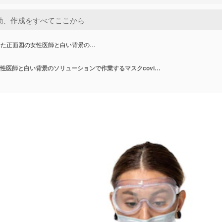
着た正面図の女性医師と白い背景の…
防護服を着た正面図の女性医師と白い背景のソリューションで作業するマスクcovidウイルスパンデミックコロナウイルス