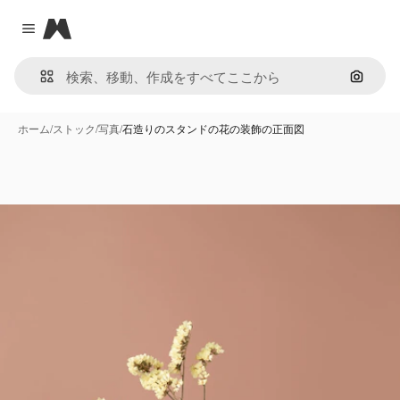
Magnific
Close menu
画像で
ホーム
/
ストック
/
写真
/
石造りのスタンドの花の装飾の正面図