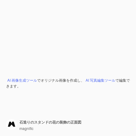
AI 画像生成ツール
でオリジナル画像を作成し、
AI 写真編集ツール
で編集で
きます。
石造りのスタンドの花の装飾の正面図
magnific