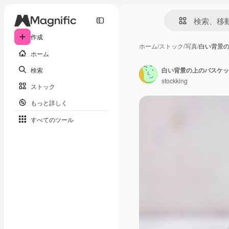
作成
ホーム
/
ストック
/
写真
/
白い背景
ホーム
検索
白い背景の上のバスケッ
stockking
ストック
もっと詳しく
すべてのツール