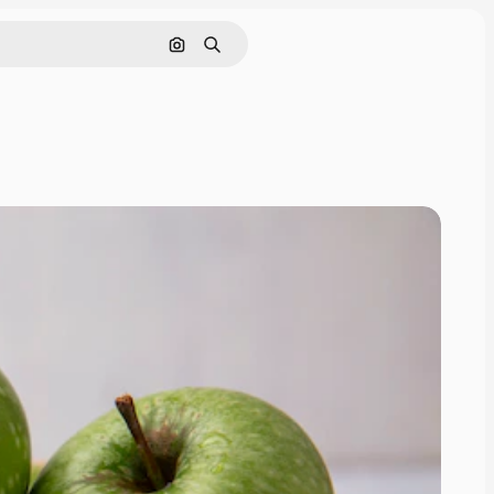
画像で検索
検索