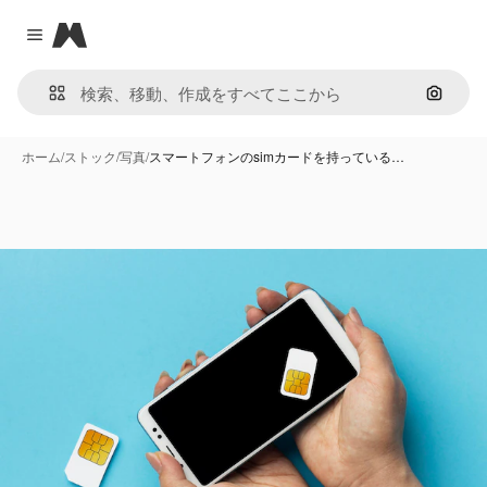
Magnific
Close menu
画像で
ホーム
/
ストック
/
写真
/
スマートフォンのsimカードを持っている…