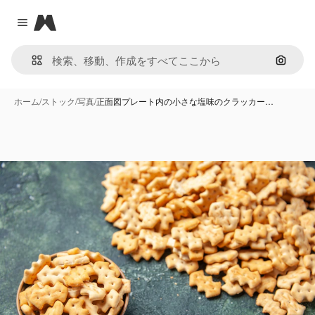
Magnific
Close menu
画像で
ホーム
/
ストック
/
写真
/
正面図プレート内の小さな塩味のクラッカー…