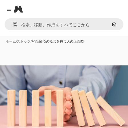
Magnific
Close menu
画像で
ホーム
/
ストック
/
写真
/
経済の概念を持つ人の正面図