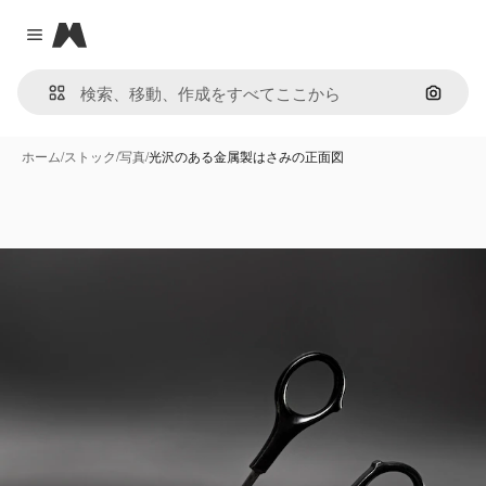
Magnific
Close menu
画像で
ホーム
/
ストック
/
写真
/
光沢のある金属製はさみの正面図