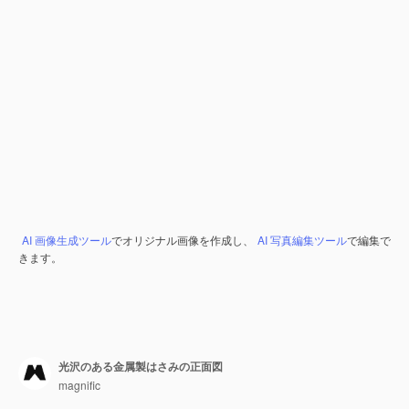
AI 画像生成ツール
でオリジナル画像を作成し、
AI 写真編集ツール
で編集で
きます。
光沢のある金属製はさみの正面図
magnific