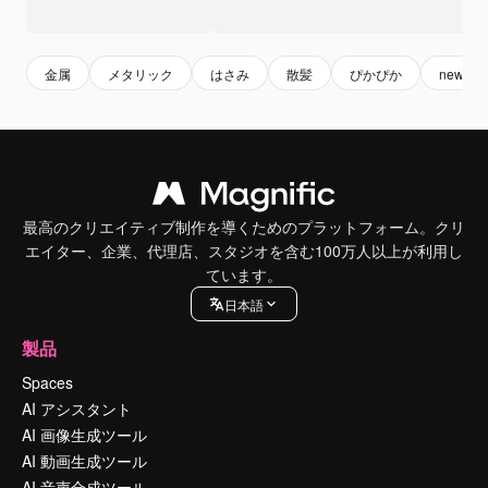
金属
メタリック
はさみ
散髪
ぴかぴか
new
最高のクリエイティブ制作を導くためのプラットフォーム。クリ
エイター、企業、代理店、スタジオを含む100万人以上が利用し
ています。
日本語
製品
Spaces
AI アシスタント
AI 画像生成ツール
AI 動画生成ツール
AI 音声合成ツール