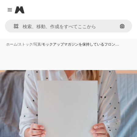
Magnific
Close menu
画像で
ホーム
/
ストック
/
写真
/
モックアップマガジンを保持しているフロン…