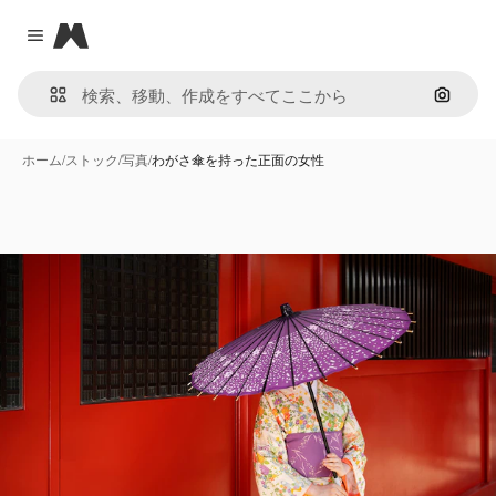
Magnific
Close menu
画像で
ホーム
/
ストック
/
写真
/
わがさ傘を持った正面の女性