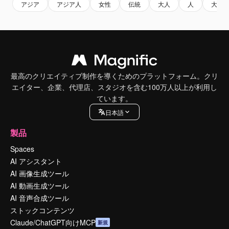
アジア
アジア人
女性
伝統
大人
人
大人
最高のクリエイティブ制作を導くためのプラットフォーム。クリ
エイター、企業、代理店、スタジオを含む100万人以上が利用し
ています。
日本語
製品
Spaces
AI アシスタント
AI 画像生成ツール
AI 動画生成ツール
AI 音声合成ツール
ストックコンテンツ
Claude/ChatGPT向けMCP
新規