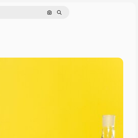
画像で検索
検索