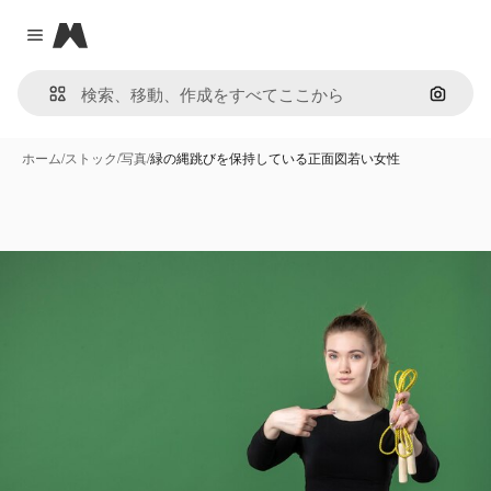
Magnific
Close menu
画像で
ホーム
/
ストック
/
写真
/
緑の縄跳びを保持している正面図若い女性