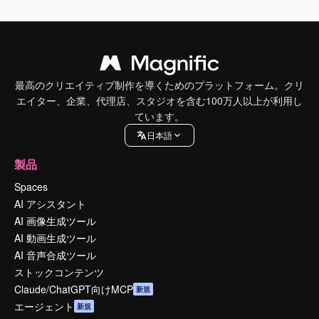
最高のクリエイティブ制作を導くためのプラットフォーム。クリ
エイター、企業、代理店、スタジオを含む100万人以上が利用し
ています。
日本語
製品
Spaces
AI アシスタント
AI 画像生成ツール
AI 動画生成ツール
AI 音声合成ツール
ストックコンテンツ
Claude/ChatGPT向けMCP
新規
エージェント
新規