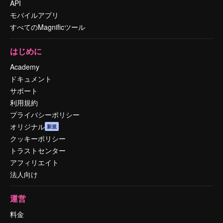
API
モバイルアプリ
すべてのMagnificツール
はじめに
Academy
ドキュメント
サポート
利用規約
プライバシーポリシー
オリジナル
新規
クッキーポリシー
トラストセンター
アフィリエイト
法人向け
運営
料金