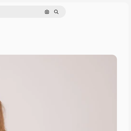
画像で検索
検索