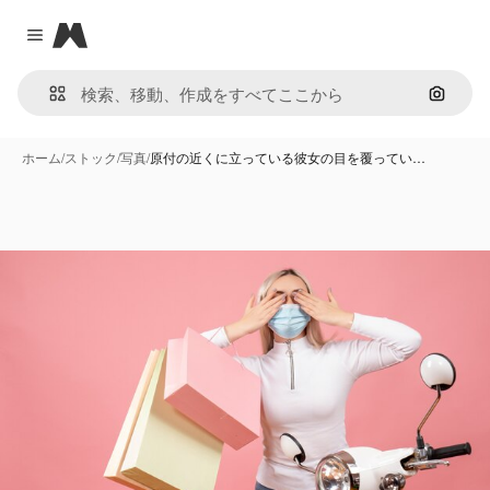
Magnific
Close menu
画像で
ホーム
/
ストック
/
写真
/
原付の近くに立っている彼女の目を覆ってい…