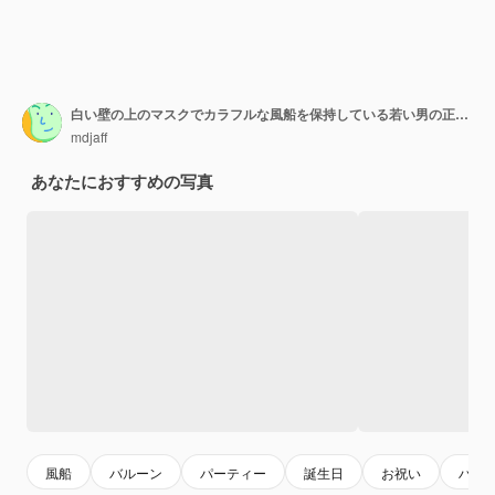
白い壁の上のマスクでカラフルな風船を保持している若い男の正面図
mdjaff
あなたにおすすめの写真
風船
バルーン
パーティー
誕生日
お祝い
ハッ