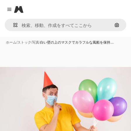
Magnific
Close menu
画像で
ホーム
/
ストック
/
写真
/
白い壁の上のマスクでカラフルな風船を保持…