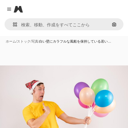
Magnific
Close menu
画像で
ホーム
/
ストック
/
写真
/
白い壁にカラフルな風船を保持している若い…