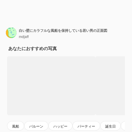
白い壁にカラフルな風船を保持している若い男の正面図
mdjaff
あなたにおすすめの写真
風船
バルーン
ハッピー
パーティー
誕生日
お