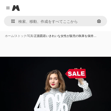
Magnific
Close menu
画像で
ホーム
/
ストック
/
写真
/
正面図若いきれいな女性が販売の執筆を保持…