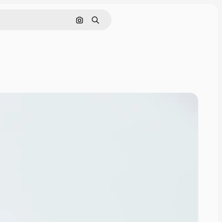
画像で検索
検索