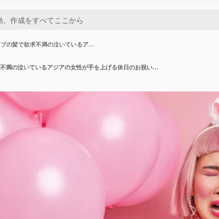
ボブの髪で欲求不満の泣いているア…
ピンクのボブの髪で欲求不満の泣いているアジアの女性が手を上げる休日のお祝いだけのために悲しげな表情が動揺している