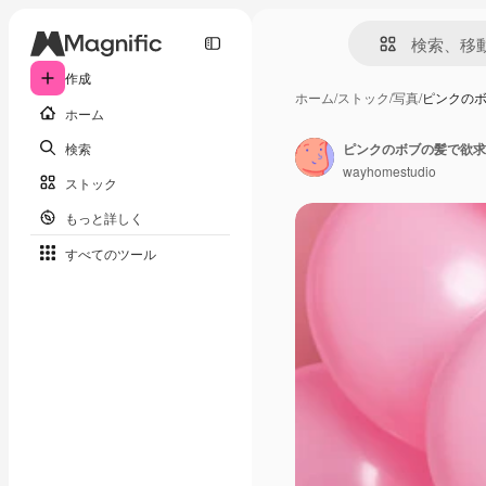
作成
ホーム
/
ストック
/
写真
/
ピンクの
ホーム
検索
wayhomestudio
ストック
もっと詳しく
すべてのツール