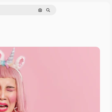
画像で検索
検索