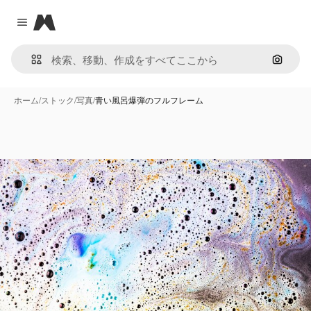
Magnific
Close menu
画像で
ホーム
/
ストック
/
写真
/
青い風呂爆弾のフルフレーム