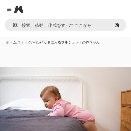
Magnific
Close menu
画像で
ホーム
/
ストック
/
写真
/
ベッドに入るフルショットの赤ちゃん