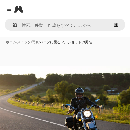
Magnific
Close menu
画像で
ホーム
/
ストック
/
写真
/
バイクに乗るフルショットの男性