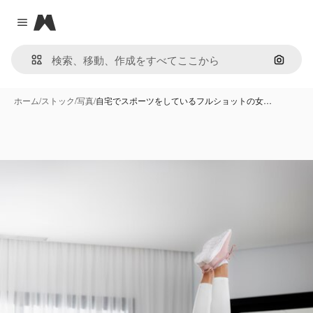
Magnific
Close menu
画像で
ホーム
/
ストック
/
写真
/
自宅でスポーツをしているフルショットの女…