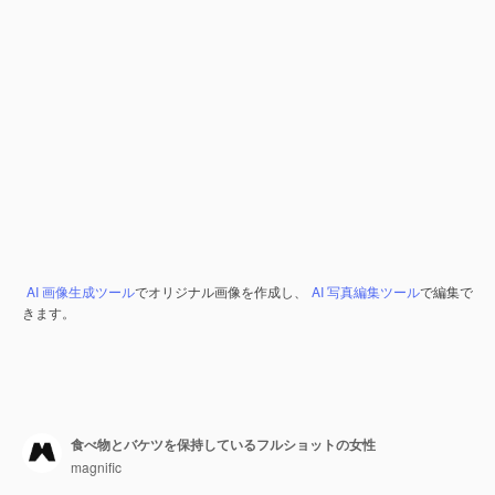
AI 画像生成ツール
でオリジナル画像を作成し、
AI 写真編集ツール
で編集で
きます。
食べ物とバケツを保持しているフルショットの女性
magnific