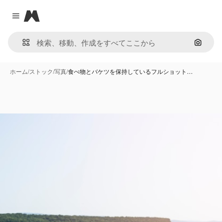
Magnific
Close menu
画像で
ホーム
/
ストック
/
写真
/
食べ物とバケツを保持しているフルショット…