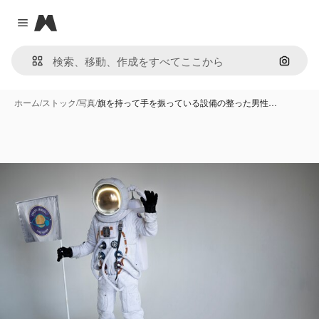
Magnific
Close menu
画像で
ホーム
/
ストック
/
写真
/
旗を持って手を振っている設備の整った男性…