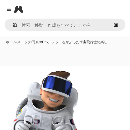
Magnific
Close menu
画像で
ホーム
/
ストック
/
写真
/
VRヘルメットをかぶった宇宙飛行士の楽し…