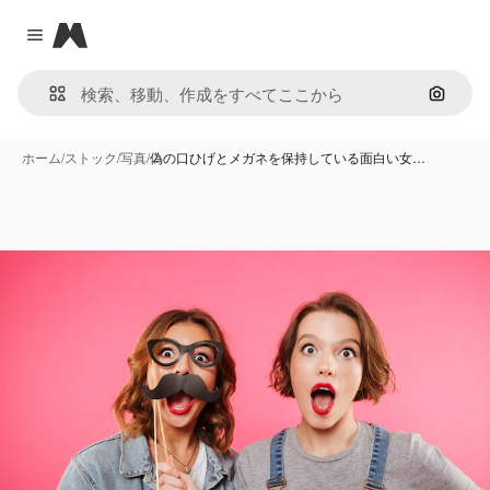
Magnific
Close menu
画像で
ホーム
/
ストック
/
写真
/
偽の口ひげとメガネを保持している面白い女…