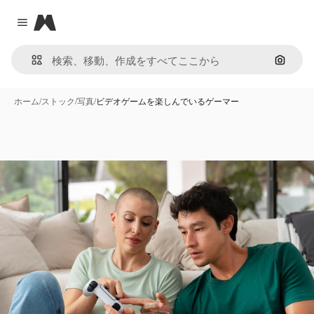
Magnific
Close menu
画像で
ホーム
/
ストック
/
写真
/
ビデオゲームを楽しんでいるゲーマー