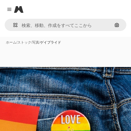
Magnific
Close menu
画像で
ホーム
/
ストック
/
写真
/
ゲイプライド