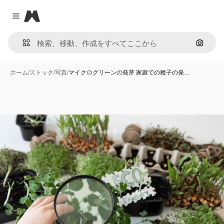
Magnific
Close menu
画像で
ホーム
/
ストック
/
写真
/
マイクログリーンの発芽 家庭での種子の発…