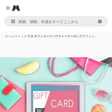
Magnific
Close menu
画像で
ホーム
/
ストック
/
写真
/
ギフトカードバウチャークーポングラフィッ…