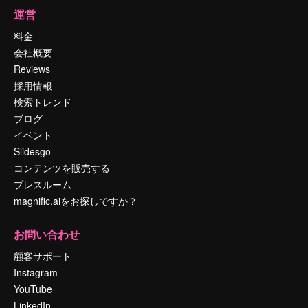
運営
料金
会社概要
Reviews
採用情報
検索トレンド
ブログ
イベント
Slidesgo
コンテンツを販売する
プレスルーム
magnific.aiをお探しですか？
お問い合わせ
顧客サポート
Instagram
YouTube
LinkedIn