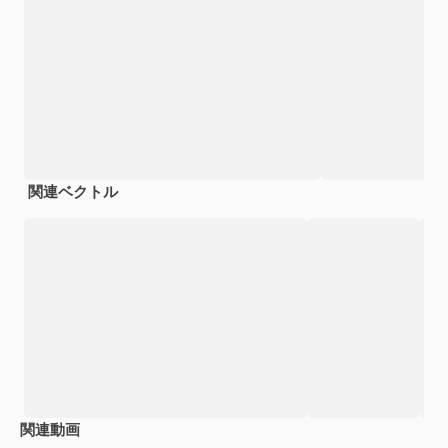
関連ベクトル
関連動画
Premium
Premium
Premium
Premium