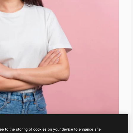
ee to the storing of cookies on your device to enhance site