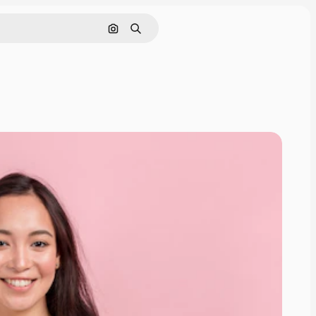
画像で検索
検索