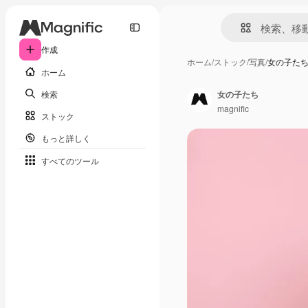
作成
ホーム
/
ストック
/
写真
/
女の子た
ホーム
検索
女の子たち
magnific
ストック
もっと詳しく
すべてのツール