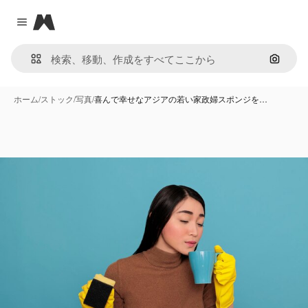
Magnific
Close menu
画像で
ホーム
/
ストック
/
写真
/
喜んで幸せなアジアの若い家政婦スポンジを…