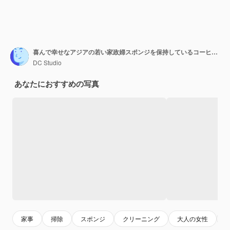
喜んで幸せなアジアの若い家政婦スポンジを保持しているコーヒーを取る黄色の手袋を身に着けている家の清掃コンセプト、休憩時間にリフレッシュ ティー、女性の陽気な満足感と肯定的な感じ
DC Studio
あなたにおすすめの写真
家事
掃除
スポンジ
クリーニング
大人の女性