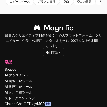
コピースペース
ガラスの質感
空白
空白の背景
灰色
最高のクリエイティブ制作を導くためのプラットフォーム。クリ
エイター、企業、代理店、スタジオを含む100万人以上が利用し
ています。
日本語
製品
Spaces
AI アシスタント
AI 画像生成ツール
AI 動画生成ツール
AI 音声合成ツール
ストックコンテンツ
Claude/ChatGPT向けMCP
新規