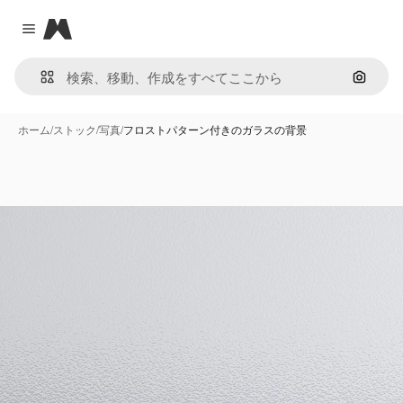
Magnific
Close menu
画像で
ホーム
/
ストック
/
写真
/
フロストパターン付きのガラスの背景