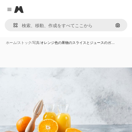
Magnific
Close menu
画像で
ホーム
/
ストック
/
写真
/
オレンジ色の果物のスライスとジュースのガ…