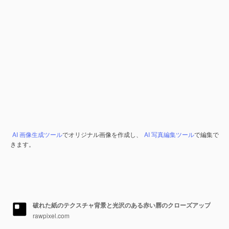
AI 画像生成ツール
でオリジナル画像を作成し、
AI 写真編集ツール
で編集で
きます。
破れた紙のテクスチャ背景と光沢のある赤い唇のクローズアップ
rawpixel.com