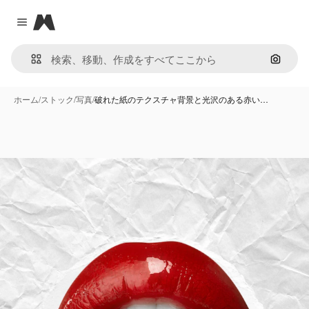
Magnific
Close menu
画像で
ホーム
/
ストック
/
写真
/
破れた紙のテクスチャ背景と光沢のある赤い…