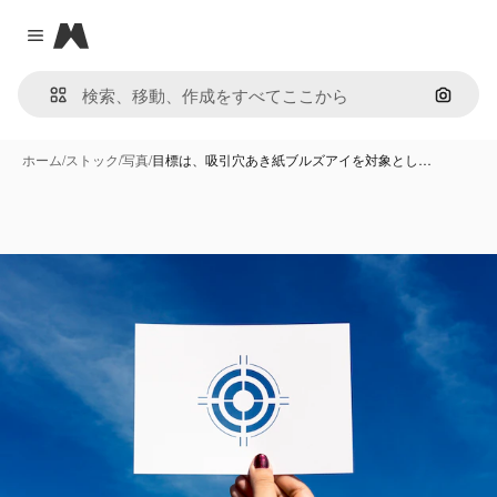
Magnific
Close menu
画像で
ホーム
/
ストック
/
写真
/
目標は、吸引穴あき紙ブルズアイを対象とし…