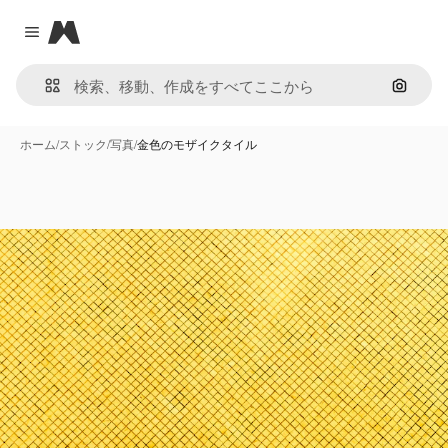
Magnific
Close menu
画像で
ホーム
/
ストック
/
写真
/
金色のモザイクタイル