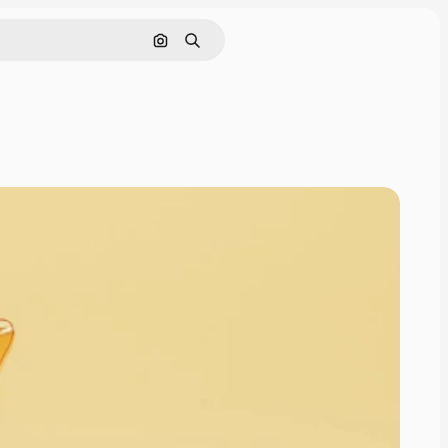
画像で検索
検索