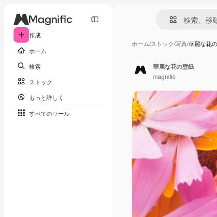
作成
ホーム
/
ストック
/
写真
/
華麗な花
ホーム
検索
華麗な花の壁紙
magnific
ストック
もっと詳しく
すべてのツール